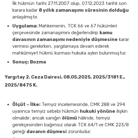
İlk hükmün tarihi 27.11.2007 olup, 07.12.2023 tarihli son
karara kadar
8 yıllık zamanaşımı süresinin dolduğu
anlaşılmıştır.
Uygulama:
Mahkemenin, TCK 66 ve 67 hükümleri
çerçevesinde zamanaşımını değerlendirip
kamu
davasının zamanaşımı nedeniyle düşmesine
karar
vermesi gerekirken, yargılamaya devam ederek
mahkûmiyet hükmü kurması hukuka aykırı bulunmuştur.
Sonuç:
Bozma
Yargıtay 2. Ceza Dairesi, 08.05.2025, 2025/3181 E.,
2025/8475 K.
Ölçüt – İlke:
Temyiz incelemesinde, CMK 288 ve 294
uyarınca temyiz sebebi hükmün
hukuki yönüne
ilişkin
olmalıdır; ancak sanığın
ölümü
hâlinde, temyiz
gerekçesinden bağımsız olarak TCK 64/1 ve CMK 223/8
gereği
davanın düşmesi
zorunludur.