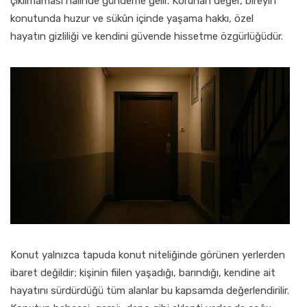
çıkılmaması hâlinde gündeme gelir. Korunan değer, bireyin
konutunda huzur ve sükûn içinde yaşama hakkı, özel
hayatın gizliliği ve kendini güvende hissetme özgürlüğüdür.
Konut yalnızca tapuda konut niteliğinde görünen yerlerden
ibaret değildir; kişinin fiilen yaşadığı, barındığı, kendine ait
hayatını sürdürdüğü tüm alanlar bu kapsamda değerlendirilir.