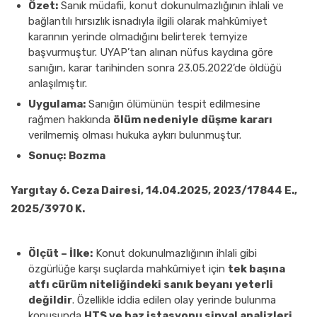
Özet:
Sanık müdafii, konut dokunulmazlığının ihlali ve
bağlantılı hırsızlık isnadıyla ilgili olarak mahkûmiyet
kararının yerinde olmadığını belirterek temyize
başvurmuştur. UYAP’tan alınan nüfus kaydına göre
sanığın, karar tarihinden sonra 23.05.2022’de öldüğü
anlaşılmıştır.
Uygulama:
Sanığın ölümünün tespit edilmesine
rağmen hakkında
ölüm nedeniyle düşme kararı
verilmemiş olması hukuka aykırı bulunmuştur.
Sonuç:
Bozma
Yargıtay 6. Ceza Dairesi, 14.04.2025, 2023/17844 E.,
2025/3970 K.
Ölçüt – İlke:
Konut dokunulmazlığının ihlali gibi
özgürlüğe karşı suçlarda mahkûmiyet için
tek başına
atfı cürüm niteliğindeki sanık beyanı yeterli
değildir
. Özellikle iddia edilen olay yerinde bulunma
konusunda
HTS ve baz istasyonu sinyal analizleri