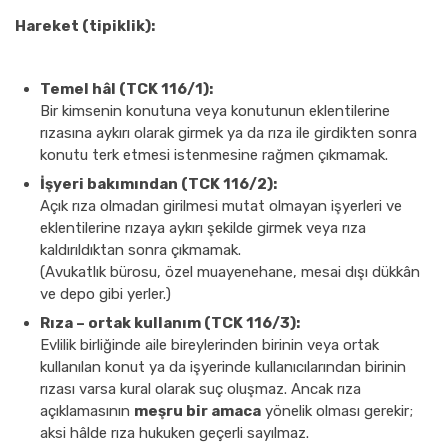
Hareket (tipiklik):
Temel hâl (TCK 116/1):
Bir kimsenin konutuna veya konutunun eklentilerine
rızasına aykırı olarak girmek ya da rıza ile girdikten sonra
konutu terk etmesi istenmesine rağmen çıkmamak.
İşyeri bakımından (TCK 116/2):
Açık rıza olmadan girilmesi mutat olmayan işyerleri ve
eklentilerine rızaya aykırı şekilde girmek veya rıza
kaldırıldıktan sonra çıkmamak.
(Avukatlık bürosu, özel muayenehane, mesai dışı dükkân
ve depo gibi yerler.)
Rıza – ortak kullanım (TCK 116/3):
Evlilik birliğinde aile bireylerinden birinin veya ortak
kullanılan konut ya da işyerinde kullanıcılarından birinin
rızası varsa kural olarak suç oluşmaz. Ancak rıza
açıklamasının
meşru bir amaca
yönelik olması gerekir;
aksi hâlde rıza hukuken geçerli sayılmaz.