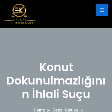
Konut
Dokunulmazlığını
n İhlali Suçu
Home
Ceza Hukuku