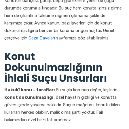
Konutun bahçesi, garajı, depo gibi eklenti yerler de çoğu
durumda koruma altındadır. Bu suç hem konuta izinsiz girme
hem de çıkarılma talebine rağmen çıkmama şeklinde
karşımıza çıkar. Ayrıca kanun, bazı işyerleri için de konut
dokunulmazlığına benzer bir koruma öngörmüştür. Genel
çerçeve için
Ceza Davaları
sayfamıza göz atabilirsiniz.
Konut
Dokunulmazlığının
İhlali Suçu Unsurları
Hukukî konu – taraflar:
Bu suçla korunan değer, kişilerin
konut dokunulmazlığı
, özel hayatın gizliliği ve konutta
güven içinde yaşama hakkıdır. Suçun mağduru, konutu fiilen
kullanan herkes olabilir; malik olma şartı yoktur. Fail
bakımından özel bir sıfat aranmaz.