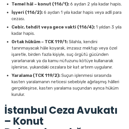
Temel hâl – konut (116/1):
6 aydan 2 yıla kadar hapis.
İşyeri (116/2):
6 aydan 1 yıla kadar hapis veya adlî para
cezası.
Cebir, tehdit veya gece vakti (116/4):
1 yıldan 3 yıla
kadar hapis.
Ortak hüküm – TCK 119/1:
Silahla, kendini
tanınmayacak hâle koyarak, imzasız mektup veya özel
işaretle, birden fazla kişiyle, suç örgütü gücünden
yararlanarak ya da kamu nüfuzunu kötüye kullanarak
işlenirse, yukarıdaki cezalara bir kat artırım uygulanır.
Yaralama (TCK 119/2):
Suçun işlenmesi sırasında
kasten yaralamanın neticesi sebebiyle ağırlaşmış hâlleri
gerçekleşirse, kasten yaralama suçundan ayrıca hüküm
kurulur.
İstanbul Ceza Avukatı
– Konut