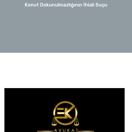
Konut Dokunulmazlığının İhlali Suçu